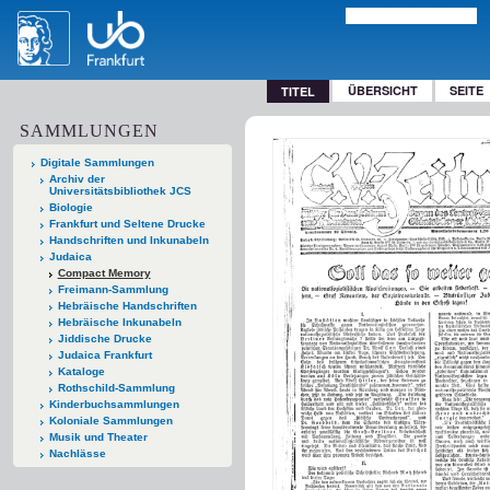
ÜBERSICHT
SEITE
TITEL
SAMMLUNGEN
Digitale Sammlungen
Archiv der
Universitätsbibliothek JCS
Biologie
Frankfurt und Seltene Drucke
Handschriften und Inkunabeln
Judaica
Compact Memory
Freimann-Sammlung
Hebräische Handschriften
Hebräische Inkunabeln
Jiddische Drucke
Judaica Frankfurt
Kataloge
Rothschild-Sammlung
Kinderbuchsammlungen
Koloniale Sammlungen
Musik und Theater
Nachlässe