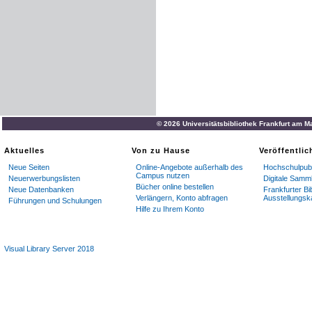
© 2026 Universitätsbibliothek Frankfurt am M
Aktuelles
Von zu Hause
Veröffentli
Neue Seiten
Online-Angebote außerhalb des
Hochschulpubl
Campus nutzen
Neuerwerbungslisten
Digitale Samm
Bücher online bestellen
Neue Datenbanken
Frankfurter Bi
Verlängern, Konto abfragen
Ausstellungsk
Führungen und Schulungen
Hilfe zu Ihrem Konto
Visual Library Server 2018