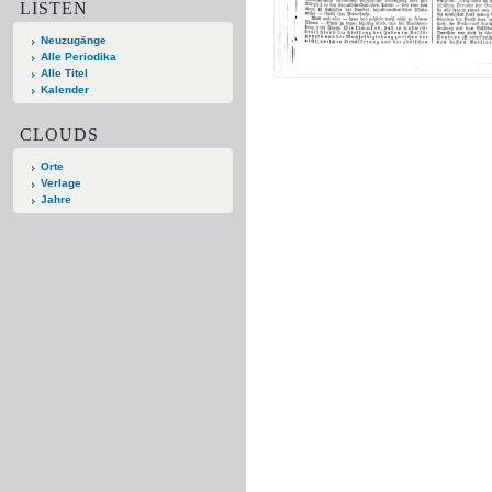
LISTEN
Neuzugänge
Alle Periodika
Alle Titel
Kalender
CLOUDS
Orte
Verlage
Jahre