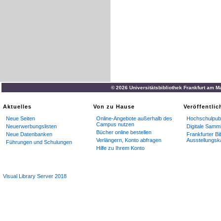
© 2026 Universitätsbibliothek Frankfurt am M
Aktuelles
Von zu Hause
Veröffentli
Neue Seiten
Online-Angebote außerhalb des
Hochschulpubl
Campus nutzen
Neuerwerbungslisten
Digitale Samm
Bücher online bestellen
Neue Datenbanken
Frankfurter Bi
Verlängern, Konto abfragen
Ausstellungsk
Führungen und Schulungen
Hilfe zu Ihrem Konto
Visual Library Server 2018