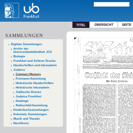
ÜBERSICHT
SEITE
TITEL
SAMMLUNGEN
Digitale Sammlungen
Archiv der
Universitätsbibliothek JCS
Biologie
Frankfurt und Seltene Drucke
Handschriften und Inkunabeln
Judaica
Compact Memory
Freimann-Sammlung
Hebräische Handschriften
Hebräische Inkunabeln
Jiddische Drucke
Judaica Frankfurt
Kataloge
Rothschild-Sammlung
Kinderbuchsammlungen
Koloniale Sammlungen
Musik und Theater
Nachlässe