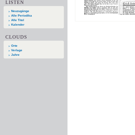
LISTEN
Neuzugänge
Alle Periodika
Alle Titel
Kalender
CLOUDS
Orte
Verlage
Jahre