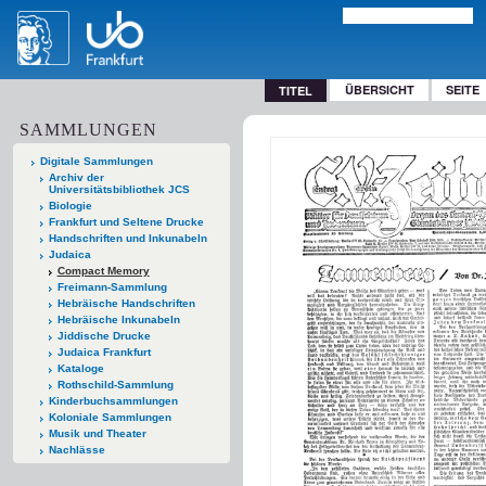
ÜBERSICHT
SEITE
TITEL
SAMMLUNGEN
Digitale Sammlungen
Archiv der
Universitätsbibliothek JCS
Biologie
Frankfurt und Seltene Drucke
Handschriften und Inkunabeln
Judaica
Compact Memory
Freimann-Sammlung
Hebräische Handschriften
Hebräische Inkunabeln
Jiddische Drucke
Judaica Frankfurt
Kataloge
Rothschild-Sammlung
Kinderbuchsammlungen
Koloniale Sammlungen
Musik und Theater
Nachlässe