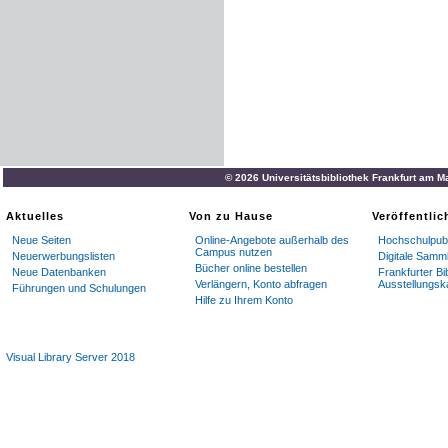
© 2026 Universitätsbibliothek Frankfurt am M
Aktuelles
Von zu Hause
Veröffentli
Neue Seiten
Online-Angebote außerhalb des
Hochschulpubl
Campus nutzen
Neuerwerbungslisten
Digitale Samm
Bücher online bestellen
Neue Datenbanken
Frankfurter Bi
Verlängern, Konto abfragen
Ausstellungsk
Führungen und Schulungen
Hilfe zu Ihrem Konto
Visual Library Server 2018