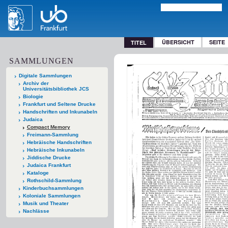
ÜBERSICHT
SEITE
TITEL
SAMMLUNGEN
Digitale Sammlungen
Archiv der
Universitätsbibliothek JCS
Biologie
Frankfurt und Seltene Drucke
Handschriften und Inkunabeln
Judaica
Compact Memory
Freimann-Sammlung
Hebräische Handschriften
Hebräische Inkunabeln
Jiddische Drucke
Judaica Frankfurt
Kataloge
Rothschild-Sammlung
Kinderbuchsammlungen
Koloniale Sammlungen
Musik und Theater
Nachlässe