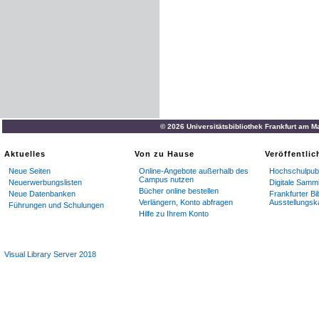
© 2026 Universitätsbibliothek Frankfurt am M
Aktuelles
Von zu Hause
Veröffentli
Neue Seiten
Online-Angebote außerhalb des
Hochschulpubl
Campus nutzen
Neuerwerbungslisten
Digitale Samm
Bücher online bestellen
Neue Datenbanken
Frankfurter Bi
Verlängern, Konto abfragen
Ausstellungsk
Führungen und Schulungen
Hilfe zu Ihrem Konto
Visual Library Server 2018