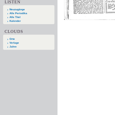
LISTEN
Neuzugänge
Alle Periodika
Alle Titel
Kalender
CLOUDS
Orte
Verlage
Jahre