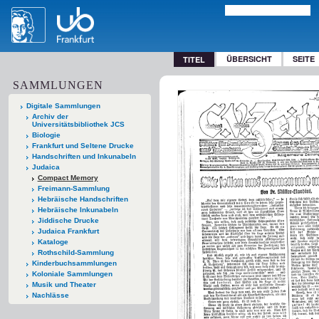
ÜBERSICHT
SEITE
TITEL
SAMMLUNGEN
Digitale Sammlungen
Archiv der
Universitätsbibliothek JCS
Biologie
Frankfurt und Seltene Drucke
Handschriften und Inkunabeln
Judaica
Compact Memory
Freimann-Sammlung
Hebräische Handschriften
Hebräische Inkunabeln
Jiddische Drucke
Judaica Frankfurt
Kataloge
Rothschild-Sammlung
Kinderbuchsammlungen
Koloniale Sammlungen
Musik und Theater
Nachlässe