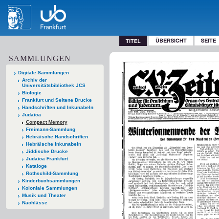
ÜBERSICHT
SEITE
TITEL
SAMMLUNGEN
Digitale Sammlungen
Archiv der
Universitätsbibliothek JCS
Biologie
Frankfurt und Seltene Drucke
Handschriften und Inkunabeln
Judaica
Compact Memory
Freimann-Sammlung
Hebräische Handschriften
Hebräische Inkunabeln
Jiddische Drucke
Judaica Frankfurt
Kataloge
Rothschild-Sammlung
Kinderbuchsammlungen
Koloniale Sammlungen
Musik und Theater
Nachlässe