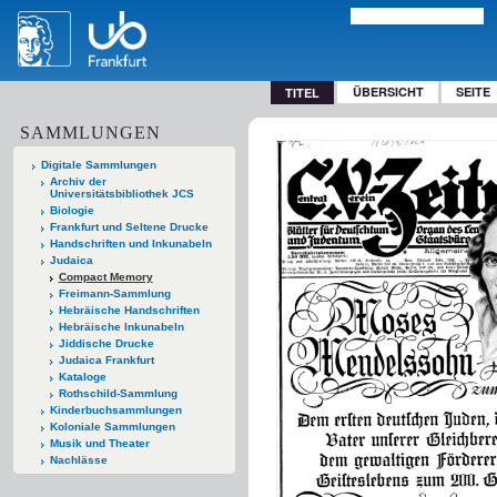
ÜBERSICHT
SEITE
TITEL
SAMMLUNGEN
Digitale Sammlungen
Archiv der
Universitätsbibliothek JCS
Biologie
Frankfurt und Seltene Drucke
Handschriften und Inkunabeln
Judaica
Compact Memory
Freimann-Sammlung
Hebräische Handschriften
Hebräische Inkunabeln
Jiddische Drucke
Judaica Frankfurt
Kataloge
Rothschild-Sammlung
Kinderbuchsammlungen
Koloniale Sammlungen
Musik und Theater
Nachlässe