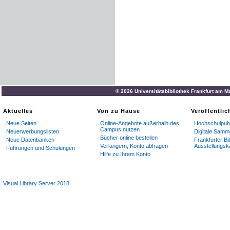
© 2026 Universitätsbibliothek Frankfurt am M
Aktuelles
Von zu Hause
Veröffentli
Neue Seiten
Online-Angebote außerhalb des
Hochschulpubl
Campus nutzen
Neuerwerbungslisten
Digitale Samm
Bücher online bestellen
Neue Datenbanken
Frankfurter Bi
Verlängern, Konto abfragen
Ausstellungsk
Führungen und Schulungen
Hilfe zu Ihrem Konto
Visual Library Server 2018