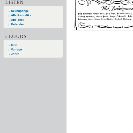
LISTEN
Neuzugänge
Alle Periodika
Alle Titel
Kalender
CLOUDS
Orte
Verlage
Jahre