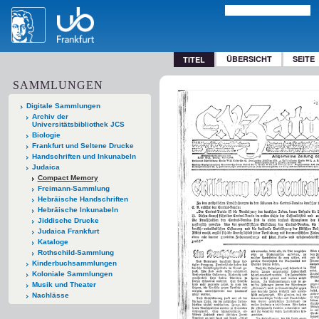
ÜBERSICHT
SEITE
TITEL
SAMMLUNGEN
Digitale Sammlungen
Archiv der
Universitätsbibliothek JCS
Biologie
Frankfurt und Seltene Drucke
Handschriften und Inkunabeln
Judaica
Compact Memory
Freimann-Sammlung
Hebräische Handschriften
Hebräische Inkunabeln
Jiddische Drucke
Judaica Frankfurt
Kataloge
Rothschild-Sammlung
Kinderbuchsammlungen
Koloniale Sammlungen
Musik und Theater
Nachlässe