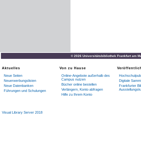
© 2026 Universitätsbibliothek Frankfurt am M
Aktuelles
Von zu Hause
Veröffentli
Neue Seiten
Online-Angebote außerhalb des
Hochschulpubl
Campus nutzen
Neuerwerbungslisten
Digitale Samm
Bücher online bestellen
Neue Datenbanken
Frankfurter Bi
Verlängern, Konto abfragen
Ausstellungsk
Führungen und Schulungen
Hilfe zu Ihrem Konto
Visual Library Server 2018