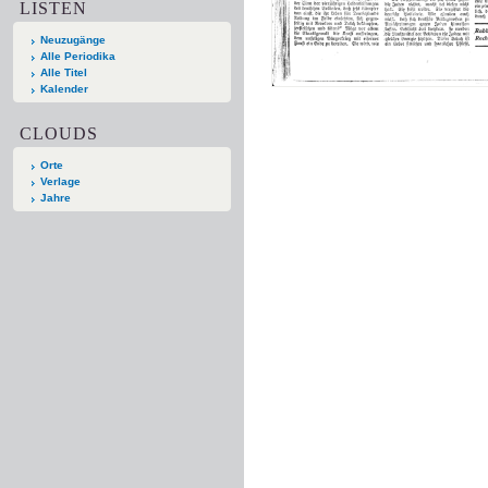
LISTEN
Neuzugänge
Alle Periodika
Alle Titel
Kalender
CLOUDS
Orte
Verlage
Jahre