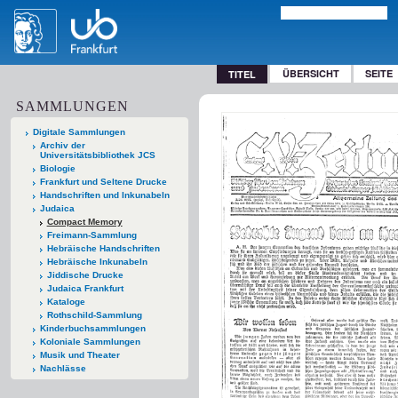
ÜBERSICHT
SEITE
TITEL
SAMMLUNGEN
Digitale Sammlungen
Archiv der
Universitätsbibliothek JCS
Biologie
Frankfurt und Seltene Drucke
Handschriften und Inkunabeln
Judaica
Compact Memory
Freimann-Sammlung
Hebräische Handschriften
Hebräische Inkunabeln
Jiddische Drucke
Judaica Frankfurt
Kataloge
Rothschild-Sammlung
Kinderbuchsammlungen
Koloniale Sammlungen
Musik und Theater
Nachlässe