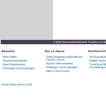
© 2026 Universitätsbibliothek Frankfurt am M
Aktuelles
Von zu Hause
Veröffentli
Neue Seiten
Online-Angebote außerhalb des
Hochschulpubl
Campus nutzen
Neuerwerbungslisten
Digitale Samm
Bücher online bestellen
Neue Datenbanken
Frankfurter Bi
Verlängern, Konto abfragen
Ausstellungsk
Führungen und Schulungen
Hilfe zu Ihrem Konto
Visual Library Server 2018