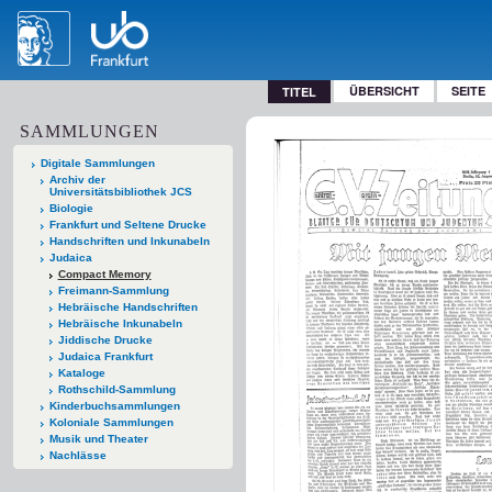
ÜBERSICHT
SEITE
TITEL
SAMMLUNGEN
Digitale Sammlungen
Archiv der
Universitätsbibliothek JCS
Biologie
Frankfurt und Seltene Drucke
Handschriften und Inkunabeln
Judaica
Compact Memory
Freimann-Sammlung
Hebräische Handschriften
Hebräische Inkunabeln
Jiddische Drucke
Judaica Frankfurt
Kataloge
Rothschild-Sammlung
Kinderbuchsammlungen
Koloniale Sammlungen
Musik und Theater
Nachlässe