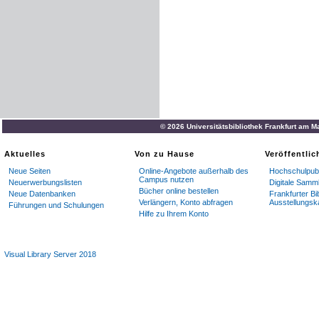
© 2026 Universitätsbibliothek Frankfurt am M
Aktuelles
Von zu Hause
Veröffentli
Neue Seiten
Online-Angebote außerhalb des
Hochschulpubl
Campus nutzen
Neuerwerbungslisten
Digitale Samm
Bücher online bestellen
Neue Datenbanken
Frankfurter Bi
Verlängern, Konto abfragen
Ausstellungsk
Führungen und Schulungen
Hilfe zu Ihrem Konto
Visual Library Server 2018