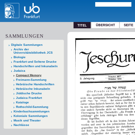
ÜBERSICHT
SEITE
TITEL
SAMMLUNGEN
Digitale Sammlungen
Archiv der
Universitätsbibliothek JCS
Biologie
Frankfurt und Seltene Drucke
Handschriften und Inkunabeln
Judaica
Compact Memory
Freimann-Sammlung
Hebräische Handschriften
Hebräische Inkunabeln
Jiddische Drucke
Judaica Frankfurt
Kataloge
Rothschild-Sammlung
Kinderbuchsammlungen
Koloniale Sammlungen
Musik und Theater
Nachlässe