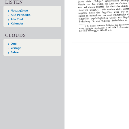
LISTEN
Neuzugänge
Alle Periodika
Alle Titel
Kalender
CLOUDS
Orte
Verlage
Jahre