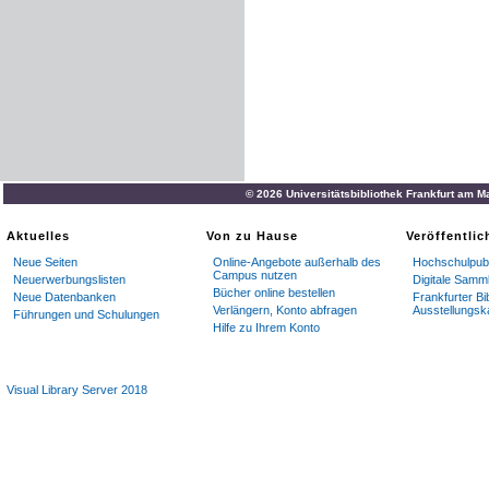
© 2026 Universitätsbibliothek Frankfurt am M
Aktuelles
Von zu Hause
Veröffentli
Neue Seiten
Online-Angebote außerhalb des
Hochschulpubl
Campus nutzen
Neuerwerbungslisten
Digitale Samm
Bücher online bestellen
Neue Datenbanken
Frankfurter Bi
Verlängern, Konto abfragen
Ausstellungsk
Führungen und Schulungen
Hilfe zu Ihrem Konto
Visual Library Server 2018