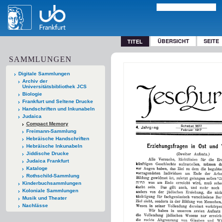
ÜBERSICHT
SEITE
TITEL
SAMMLUNGEN
Digitale Sammlungen
Archiv der
Universitätsbibliothek JCS
Biologie
Frankfurt und Seltene Drucke
Handschriften und Inkunabeln
Judaica
Compact Memory
Freimann-Sammlung
Hebräische Handschriften
Hebräische Inkunabeln
Jiddische Drucke
Judaica Frankfurt
Kataloge
Rothschild-Sammlung
Kinderbuchsammlungen
Koloniale Sammlungen
Musik und Theater
Nachlässe