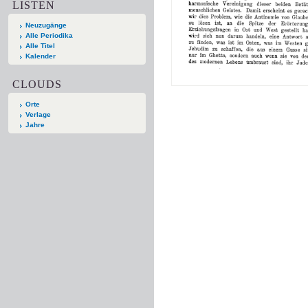
LISTEN
Neuzugänge
Alle Periodika
Alle Titel
Kalender
CLOUDS
Orte
Verlage
Jahre