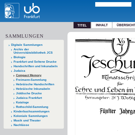
INHALT
ÜBERSICH
TITEL
SAMMLUNGEN
Digitale Sammlungen
Archiv der
Universitätsbibliothek JCS
Biologie
Frankfurt und Seltene Drucke
Handschriften und Inkunabeln
Judaica
Compact Memory
Freimann-Sammlung
Hebräische Handschriften
Hebräische Inkunabeln
Jiddische Drucke
Judaica Frankfurt
Kataloge
Rothschild-Sammlung
Kinderbuchsammlungen
Koloniale Sammlungen
Musik und Theater
Nachlässe