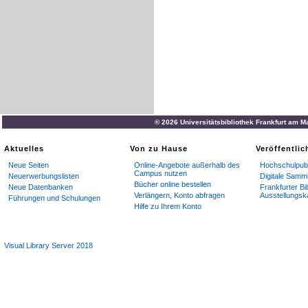
© 2026 Universitätsbibliothek Frankfurt am M
Aktuelles
Von zu Hause
Veröffentli
Neue Seiten
Online-Angebote außerhalb des
Hochschulpubl
Campus nutzen
Neuerwerbungslisten
Digitale Samm
Bücher online bestellen
Neue Datenbanken
Frankfurter Bi
Verlängern, Konto abfragen
Ausstellungsk
Führungen und Schulungen
Hilfe zu Ihrem Konto
Visual Library Server 2018