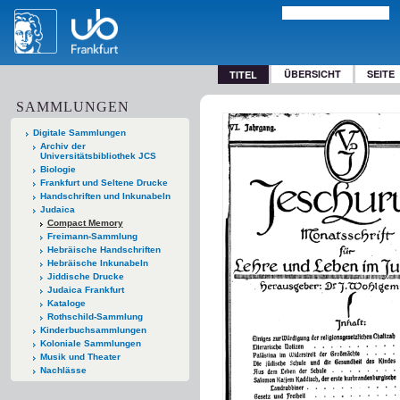
ÜBERSICHT
SEITE
TITEL
SAMMLUNGEN
Digitale Sammlungen
Archiv der
Universitätsbibliothek JCS
Biologie
Frankfurt und Seltene Drucke
Handschriften und Inkunabeln
Judaica
Compact Memory
Freimann-Sammlung
Hebräische Handschriften
Hebräische Inkunabeln
Jiddische Drucke
Judaica Frankfurt
Kataloge
Rothschild-Sammlung
Kinderbuchsammlungen
Koloniale Sammlungen
Musik und Theater
Nachlässe