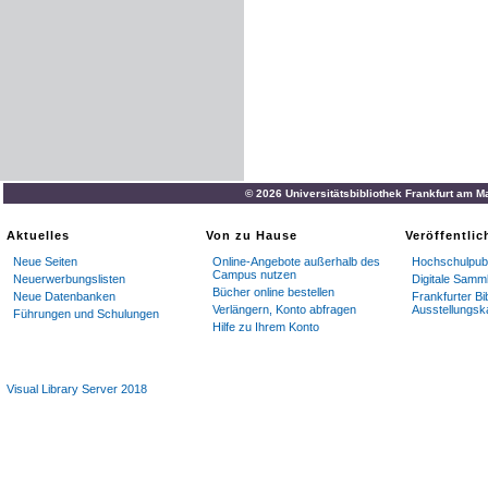
© 2026 Universitätsbibliothek Frankfurt am M
Aktuelles
Von zu Hause
Veröffentli
Neue Seiten
Online-Angebote außerhalb des
Hochschulpubl
Campus nutzen
Neuerwerbungslisten
Digitale Samm
Bücher online bestellen
Neue Datenbanken
Frankfurter Bi
Verlängern, Konto abfragen
Ausstellungsk
Führungen und Schulungen
Hilfe zu Ihrem Konto
Visual Library Server 2018