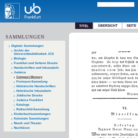
ÜBERSICHT
SEITE
TITEL
SAMMLUNGEN
Digitale Sammlungen
Archiv der
Universitätsbibliothek JCS
Biologie
Frankfurt und Seltene Drucke
Handschriften und Inkunabeln
Judaica
Compact Memory
Freimann-Sammlung
Hebräische Handschriften
Hebräische Inkunabeln
Jiddische Drucke
Judaica Frankfurt
Kataloge
Rothschild-Sammlung
Kinderbuchsammlungen
Koloniale Sammlungen
Musik und Theater
Nachlässe