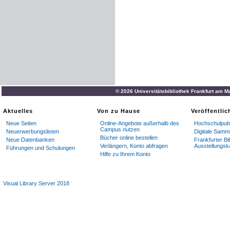
© 2026 Universitätsbibliothek Frankfurt am M
Aktuelles
Von zu Hause
Veröffentli
Neue Seiten
Online-Angebote außerhalb des
Hochschulpubl
Campus nutzen
Neuerwerbungslisten
Digitale Samm
Bücher online bestellen
Neue Datenbanken
Frankfurter Bi
Verlängern, Konto abfragen
Ausstellungsk
Führungen und Schulungen
Hilfe zu Ihrem Konto
Visual Library Server 2018