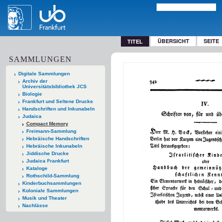
ÜBERSICHT
SEITE
TITEL
SAMMLUNGEN
Digitale Sammlungen
Archiv der
Universitätsbibliothek JCS
Biologie
Frankfurt und Seltene Drucke
Handschriften und Inkunabeln
Judaica
Compact Memory
Freimann-Sammlung
Hebräische Handschriften
Hebräische Inkunabeln
Jiddische Drucke
Judaica Frankfurt
Kataloge
Rothschild-Sammlung
Kinderbuchsammlungen
Koloniale Sammlungen
Musik und Theater
Nachlässe