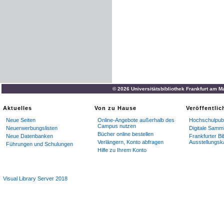
© 2026 Universitätsbibliothek Frankfurt am M
Aktuelles
Von zu Hause
Veröffentli
Neue Seiten
Online-Angebote außerhalb des
Hochschulpubl
Campus nutzen
Neuerwerbungslisten
Digitale Samm
Bücher online bestellen
Neue Datenbanken
Frankfurter Bi
Verlängern, Konto abfragen
Ausstellungsk
Führungen und Schulungen
Hilfe zu Ihrem Konto
Visual Library Server 2018