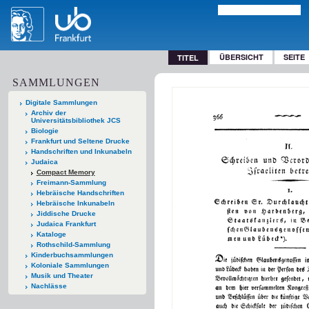
ÜBERSICHT
SEITE
TITEL
SAMMLUNGEN
Digitale Sammlungen
Archiv der
Universitätsbibliothek JCS
Biologie
Frankfurt und Seltene Drucke
Handschriften und Inkunabeln
Judaica
Compact Memory
Freimann-Sammlung
Hebräische Handschriften
Hebräische Inkunabeln
Jiddische Drucke
Judaica Frankfurt
Kataloge
Rothschild-Sammlung
Kinderbuchsammlungen
Koloniale Sammlungen
Musik und Theater
Nachlässe