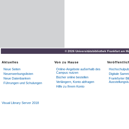
© 2026 Universitätsbibliothek Frankfurt am M
Aktuelles
Von zu Hause
Veröffentli
Neue Seiten
Online-Angebote außerhalb des
Hochschulpubl
Campus nutzen
Neuerwerbungslisten
Digitale Samm
Bücher online bestellen
Neue Datenbanken
Frankfurter Bi
Verlängern, Konto abfragen
Ausstellungsk
Führungen und Schulungen
Hilfe zu Ihrem Konto
Visual Library Server 2018