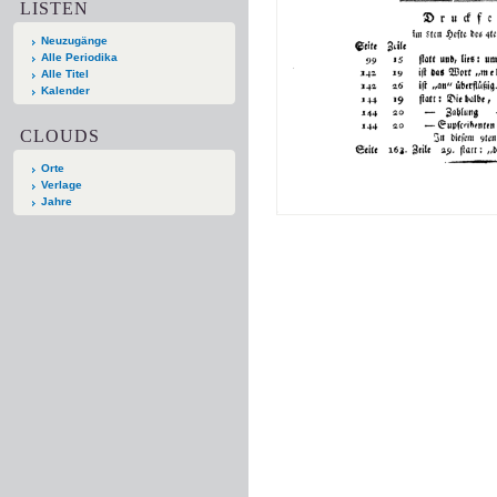
LISTEN
Neuzugänge
Alle Periodika
Alle Titel
Kalender
CLOUDS
Orte
Verlage
Jahre