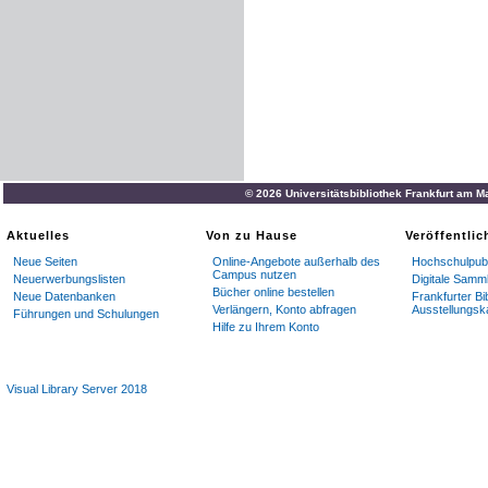
© 2026 Universitätsbibliothek Frankfurt am M
Aktuelles
Von zu Hause
Veröffentli
Neue Seiten
Online-Angebote außerhalb des
Hochschulpubl
Campus nutzen
Neuerwerbungslisten
Digitale Samm
Bücher online bestellen
Neue Datenbanken
Frankfurter Bi
Verlängern, Konto abfragen
Ausstellungsk
Führungen und Schulungen
Hilfe zu Ihrem Konto
Visual Library Server 2018