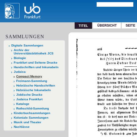
ÜBERSICHT
SEITE
TITEL
SAMMLUNGEN
Digitale Sammlungen
Archiv der
Universitätsbibliothek JCS
Biologie
Frankfurt und Seltene Drucke
Handschriften und Inkunabeln
Judaica
Compact Memory
Freimann-Sammlung
Hebräische Handschriften
Hebräische Inkunabeln
Jiddische Drucke
Judaica Frankfurt
Kataloge
Rothschild-Sammlung
Kinderbuchsammlungen
Koloniale Sammlungen
Musik und Theater
Nachlässe