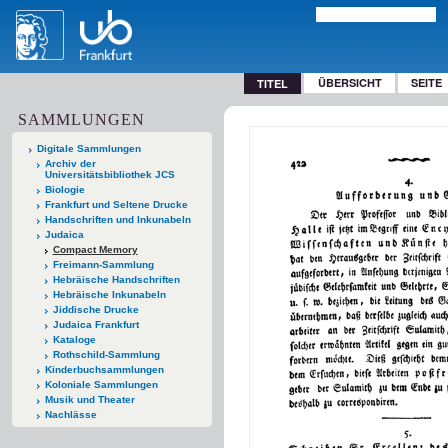
ÜBERSICHT
SEITE
TITEL
SAMMLUNGEN
Digitale Sammlungen
Archiv der
Universitätsbibliothek JCS
Biologie
Frankfurt und Seltene Drucke
Handschriften und Inkunabeln
Judaica
Compact Memory
Freimann-Sammlung
Hebräische Handschriften
Hebräische Inkunabeln
Jiddische Drucke
Judaica Frankfurt
Kataloge
Rothschild-Sammlung
Kinderbuchsammlungen
Koloniale Sammlungen
Musik und Theater
Nachlässe