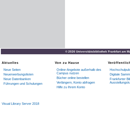
© 2026 Universitätsbibliothek Frankfurt am M
Aktuelles
Von zu Hause
Veröffentli
Neue Seiten
Online-Angebote außerhalb des
Hochschulpubl
Campus nutzen
Neuerwerbungslisten
Digitale Samm
Bücher online bestellen
Neue Datenbanken
Frankfurter Bi
Verlängern, Konto abfragen
Ausstellungsk
Führungen und Schulungen
Hilfe zu Ihrem Konto
Visual Library Server 2018