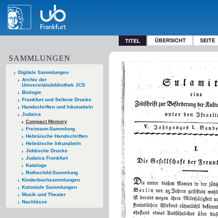
ÜBERSICHT
SEITE
TITEL
SAMMLUNGEN
Digitale Sammlungen
Archiv der
Universitätsbibliothek JCS
Biologie
Frankfurt und Seltene Drucke
Handschriften und Inkunabeln
Judaica
Compact Memory
Freimann-Sammlung
Hebräische Handschriften
Hebräische Inkunabeln
Jiddische Drucke
Judaica Frankfurt
Kataloge
Rothschild-Sammlung
Kinderbuchsammlungen
Koloniale Sammlungen
Musik und Theater
Nachlässe