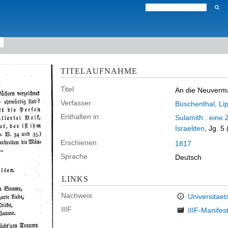
TITELAUFNAHME
Titel
An die Neuverm
Verfasser
Büschenthal, L
Enthalten in
Sulamith : eine 
Israeliten
, Jg. 5
Erschienen
1817
Sprache
Deutsch
LINKS
Nachweis
Universitaet
IIIF
IIIF-Manifes