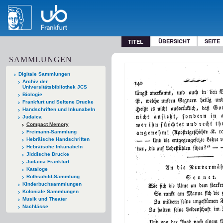
ÜBERSICHT
SEITE
TITEL
SAMMLUNGEN
Digitale Sammlungen
Archiv der
Universitätsbibliothek JCS
Biologie
Frankfurt und Seltene Drucke
Handschriften und Inkunabeln
Judaica
Compact Memory
Freimann-Sammlung
Hebräische Handschriften
Hebräische Inkunabeln
Jiddische Drucke
Judaica Frankfurt
Kataloge
Rothschild-Sammlung
Kinderbuchsammlungen
Koloniale Sammlungen
Musik und Theater
Nachlässe