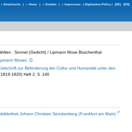
Detailsuche
|
Home
|
Kontakt
|
Impressum
|
Digitization Policy
|
[DE]
[EN]
ählten
:
Sonnet (Gedicht)
/ Lipmann Mose Büschenthal
ippmann Moses
Zeitschrift zur Beförderung der Cultur und Humanität unter den
 (1819-1820) Heft 2, S. 140
sbibliothek Johann Christian Senckenberg (Frankfurt am Main)
t