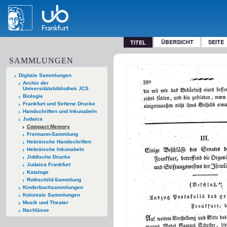
ÜBERSICHT
SEITE
TITEL
SAMMLUNGEN
Digitale Sammlungen
Archiv der
Universitätsbibliothek JCS
Biologie
Frankfurt und Seltene Drucke
Handschriften und Inkunabeln
Judaica
Compact Memory
Freimann-Sammlung
Hebräische Handschriften
Hebräische Inkunabeln
Jiddische Drucke
Judaica Frankfurt
Kataloge
Rothschild-Sammlung
Kinderbuchsammlungen
Koloniale Sammlungen
Musik und Theater
Nachlässe