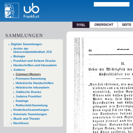
ÜBERSICHT
SEITE
TITEL
SAMMLUNGEN
Digitale Sammlungen
Archiv der
Universitätsbibliothek JCS
Biologie
Frankfurt und Seltene Drucke
Handschriften und Inkunabeln
Judaica
Compact Memory
Freimann-Sammlung
Hebräische Handschriften
Hebräische Inkunabeln
Jiddische Drucke
Judaica Frankfurt
Kataloge
Rothschild-Sammlung
Kinderbuchsammlungen
Koloniale Sammlungen
Musik und Theater
Nachlässe