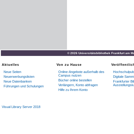
© 2026 Universitätsbibliothek Frankfurt am M
Aktuelles
Von zu Hause
Veröffentli
Neue Seiten
Online-Angebote außerhalb des
Hochschulpubl
Campus nutzen
Neuerwerbungslisten
Digitale Samm
Bücher online bestellen
Neue Datenbanken
Frankfurter Bi
Verlängern, Konto abfragen
Ausstellungsk
Führungen und Schulungen
Hilfe zu Ihrem Konto
Visual Library Server 2018