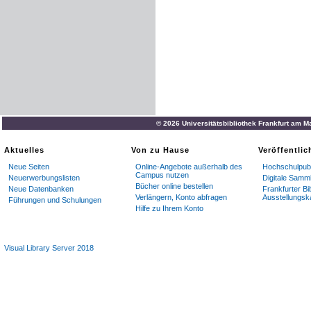
© 2026 Universitätsbibliothek Frankfurt am M
Aktuelles
Von zu Hause
Veröffentli
Neue Seiten
Online-Angebote außerhalb des
Hochschulpubl
Campus nutzen
Neuerwerbungslisten
Digitale Samm
Bücher online bestellen
Neue Datenbanken
Frankfurter Bi
Verlängern, Konto abfragen
Ausstellungsk
Führungen und Schulungen
Hilfe zu Ihrem Konto
Visual Library Server 2018