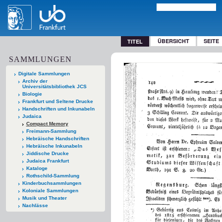
ÜBERSICHT
SEITE
TITEL
SAMMLUNGEN
Digitale Sammlungen
Archiv der
Universitätsbibliothek JCS
Biologie
Frankfurt und Seltene Drucke
Handschriften und Inkunabeln
Judaica
Compact Memory
Freimann-Sammlung
Hebräische Handschriften
Hebräische Inkunabeln
Jiddische Drucke
Judaica Frankfurt
Kataloge
Rothschild-Sammlung
Kinderbuchsammlungen
Koloniale Sammlungen
Musik und Theater
Nachlässe