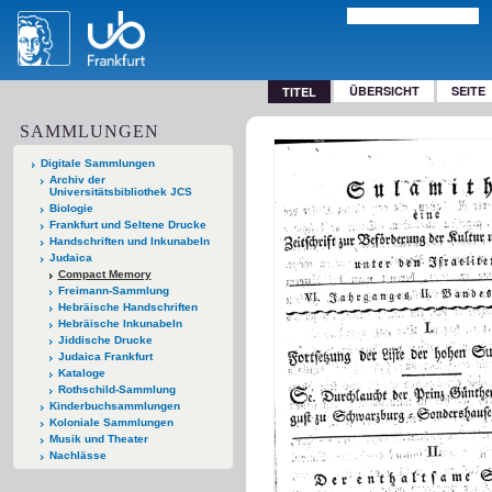
ÜBERSICHT
SEITE
TITEL
SAMMLUNGEN
Digitale Sammlungen
Archiv der
Universitätsbibliothek JCS
Biologie
Frankfurt und Seltene Drucke
Handschriften und Inkunabeln
Judaica
Compact Memory
Freimann-Sammlung
Hebräische Handschriften
Hebräische Inkunabeln
Jiddische Drucke
Judaica Frankfurt
Kataloge
Rothschild-Sammlung
Kinderbuchsammlungen
Koloniale Sammlungen
Musik und Theater
Nachlässe