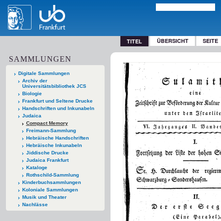
ÜBERSICHT
SEITE
TITEL
SAMMLUNGEN
Digitale Sammlungen
Archiv der
Universitätsbibliothek JCS
Biologie
Frankfurt und Seltene Drucke
Handschriften und Inkunabeln
Judaica
Compact Memory
Freimann-Sammlung
Hebräische Handschriften
Hebräische Inkunabeln
Jiddische Drucke
Judaica Frankfurt
Kataloge
Rothschild-Sammlung
Kinderbuchsammlungen
Koloniale Sammlungen
Musik und Theater
Nachlässe