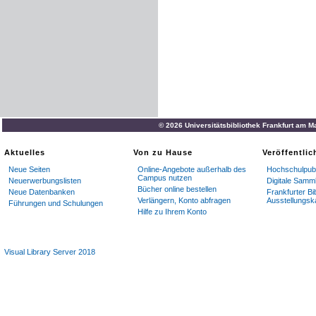
© 2026 Universitätsbibliothek Frankfurt am M
Aktuelles
Von zu Hause
Veröffentli
Neue Seiten
Online-Angebote außerhalb des
Hochschulpubl
Campus nutzen
Neuerwerbungslisten
Digitale Samm
Bücher online bestellen
Neue Datenbanken
Frankfurter Bi
Verlängern, Konto abfragen
Ausstellungsk
Führungen und Schulungen
Hilfe zu Ihrem Konto
Visual Library Server 2018