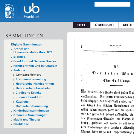
ÜBERSICHT
SEITE
TITEL
SAMMLUNGEN
Digitale Sammlungen
Archiv der
Universitätsbibliothek JCS
Biologie
Frankfurt und Seltene Drucke
Handschriften und Inkunabeln
Judaica
Compact Memory
Freimann-Sammlung
Hebräische Handschriften
Hebräische Inkunabeln
Jiddische Drucke
Judaica Frankfurt
Kataloge
Rothschild-Sammlung
Kinderbuchsammlungen
Koloniale Sammlungen
Musik und Theater
Nachlässe