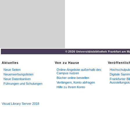
© 2026 Universitätsbibliothek Frankfurt am M
Aktuelles
Von zu Hause
Veröffentli
Neue Seiten
Online-Angebote außerhalb des
Hochschulpubl
Campus nutzen
Neuerwerbungslisten
Digitale Samm
Bücher online bestellen
Neue Datenbanken
Frankfurter Bi
Verlängern, Konto abfragen
Ausstellungsk
Führungen und Schulungen
Hilfe zu Ihrem Konto
Visual Library Server 2018