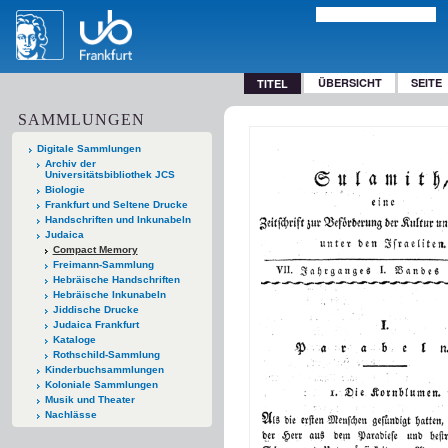
ÜBERSICHT
SEITE
TITEL
SAMMLUNGEN
Digitale Sammlungen
Archiv der
Universitätsbibliothek JCS
Biologie
Frankfurt und Seltene Drucke
Handschriften und Inkunabeln
Judaica
Compact Memory
Freimann-Sammlung
Hebräische Handschriften
Hebräische Inkunabeln
Jiddische Drucke
Judaica Frankfurt
Kataloge
Rothschild-Sammlung
Kinderbuchsammlungen
Koloniale Sammlungen
Musik und Theater
Nachlässe