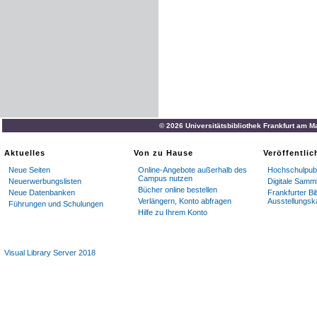
© 2026 Universitätsbibliothek Frankfurt am M
Aktuelles
Von zu Hause
Veröffentli
Neue Seiten
Online-Angebote außerhalb des
Hochschulpubl
Campus nutzen
Neuerwerbungslisten
Digitale Samm
Bücher online bestellen
Neue Datenbanken
Frankfurter Bi
Verlängern, Konto abfragen
Ausstellungsk
Führungen und Schulungen
Hilfe zu Ihrem Konto
Visual Library Server 2018