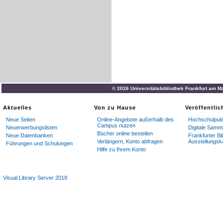
© 2026 Universitätsbibliothek Frankfurt am M
Aktuelles
Von zu Hause
Veröffentli
Neue Seiten
Online-Angebote außerhalb des
Hochschulpubl
Campus nutzen
Neuerwerbungslisten
Digitale Samm
Bücher online bestellen
Neue Datenbanken
Frankfurter Bi
Verlängern, Konto abfragen
Ausstellungsk
Führungen und Schulungen
Hilfe zu Ihrem Konto
Visual Library Server 2018