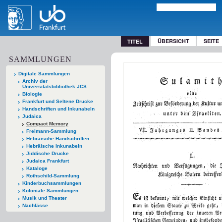
ÜBERSICHT
SEITE
TITEL
SAMMLUNGEN
Digitale Sammlungen
Archiv der
Universitätsbibliothek JCS
Biologie
Frankfurt und Seltene Drucke
Handschriften und Inkunabeln
Judaica
Compact Memory
Freimann-Sammlung
Hebräische Handschriften
Hebräische Inkunabeln
Jiddische Drucke
Judaica Frankfurt
Kataloge
Rothschild-Sammlung
Kinderbuchsammlungen
Koloniale Sammlungen
Musik und Theater
Nachlässe