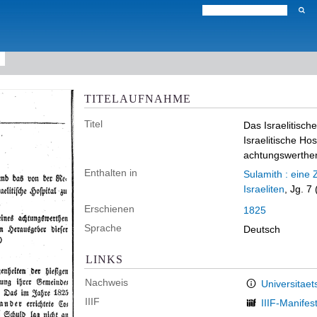
TITELAUFNAHME
Titel
Das Israelitisch
Israelitische Ho
achtungswerthen
Enthalten in
Sulamith : eine 
Israeliten
, Jg. 7
Erschienen
1825
Sprache
Deutsch
LINKS
Nachweis
Universitaet
IIIF
IIIF-Manifes