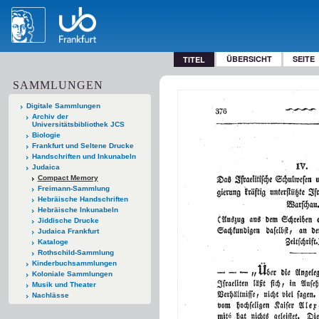
ÜBERSICHT
SEITE
TITEL
SAMMLUNGEN
Digitale Sammlungen
Archiv der
Universitätsbibliothek JCS
Biologie
Frankfurt und Seltene Drucke
Handschriften und Inkunabeln
Judaica
Compact Memory
Freimann-Sammlung
Hebräische Handschriften
Hebräische Inkunabeln
Jiddische Drucke
Judaica Frankfurt
Kataloge
Rothschild-Sammlung
Kinderbuchsammlungen
Koloniale Sammlungen
Musik und Theater
Nachlässe