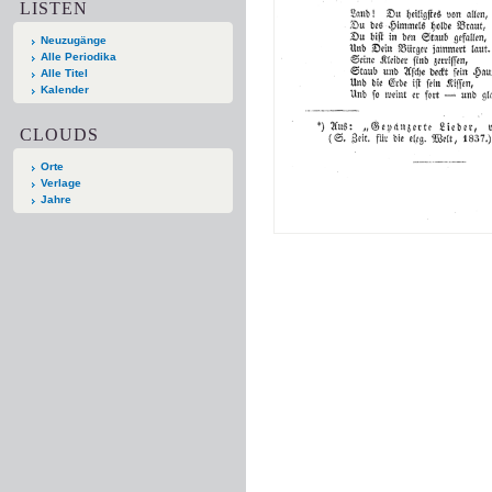
LISTEN
Neuzugänge
Alle Periodika
Alle Titel
Kalender
CLOUDS
Orte
Verlage
Jahre