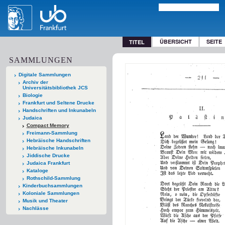
ÜBERSICHT
SEITE
TITEL
SAMMLUNGEN
Digitale Sammlungen
Archiv der
Universitätsbibliothek JCS
Biologie
Frankfurt und Seltene Drucke
Handschriften und Inkunabeln
Judaica
Compact Memory
Freimann-Sammlung
Hebräische Handschriften
Hebräische Inkunabeln
Jiddische Drucke
Judaica Frankfurt
Kataloge
Rothschild-Sammlung
Kinderbuchsammlungen
Koloniale Sammlungen
Musik und Theater
Nachlässe