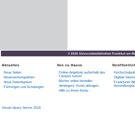
© 2026 Universitätsbibliothek Frankfurt am M
Aktuelles
Von zu Hause
Veröffentli
Neue Seiten
Online-Angebote außerhalb des
Hochschulpubl
Campus nutzen
Neuerwerbungslisten
Digitale Samm
Bücher online bestellen
Neue Datenbanken
Frankfurter Bi
Verlängern, Konto abfragen
Ausstellungsk
Führungen und Schulungen
Hilfe zu Ihrem Konto
Visual Library Server 2018