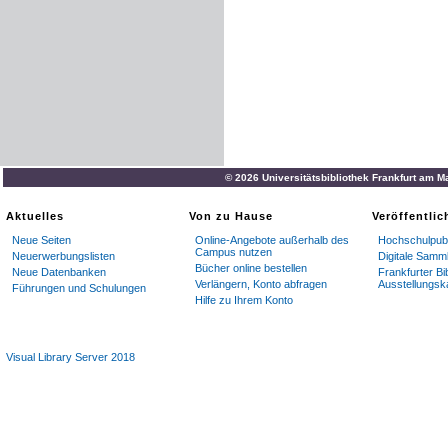
© 2026 Universitätsbibliothek Frankfurt am M
Aktuelles
Von zu Hause
Veröffentli
Neue Seiten
Online-Angebote außerhalb des
Hochschulpubl
Campus nutzen
Neuerwerbungslisten
Digitale Samm
Bücher online bestellen
Neue Datenbanken
Frankfurter Bi
Verlängern, Konto abfragen
Ausstellungsk
Führungen und Schulungen
Hilfe zu Ihrem Konto
Visual Library Server 2018