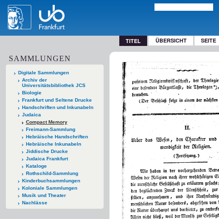
ÜBERSICHT
SEITE
TITEL
SAMMLUNGEN
Digitale Sammlungen
Archiv der
Universitätsbibliothek JCS
Biologie
Frankfurt und Seltene Drucke
Handschriften und Inkunabeln
Judaica
Compact Memory
Freimann-Sammlung
Hebräische Handschriften
Hebräische Inkunabeln
Jiddische Drucke
Judaica Frankfurt
Kataloge
Rothschild-Sammlung
Kinderbuchsammlungen
Koloniale Sammlungen
Musik und Theater
Nachlässe