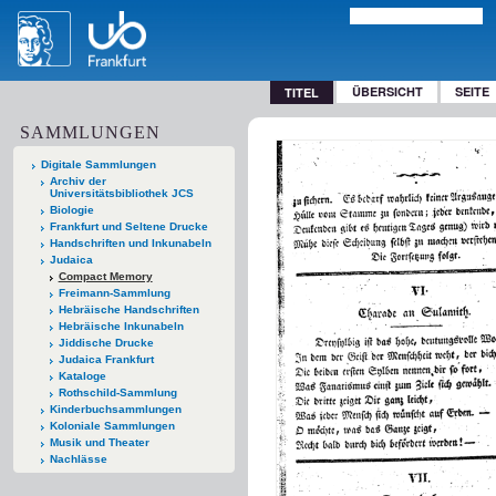
ÜBERSICHT
SEITE
TITEL
SAMMLUNGEN
Digitale Sammlungen
Archiv der
Universitätsbibliothek JCS
Biologie
Frankfurt und Seltene Drucke
Handschriften und Inkunabeln
Judaica
Compact Memory
Freimann-Sammlung
Hebräische Handschriften
Hebräische Inkunabeln
Jiddische Drucke
Judaica Frankfurt
Kataloge
Rothschild-Sammlung
Kinderbuchsammlungen
Koloniale Sammlungen
Musik und Theater
Nachlässe