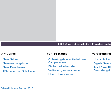
© 2026 Universitätsbibliothek Frankfurt am M
Aktuelles
Von zu Hause
Veröffentli
Neue Seiten
Online-Angebote außerhalb des
Hochschulpubl
Campus nutzen
Neuerwerbungslisten
Digitale Samm
Bücher online bestellen
Neue Datenbanken
Frankfurter Bi
Verlängern, Konto abfragen
Ausstellungsk
Führungen und Schulungen
Hilfe zu Ihrem Konto
Visual Library Server 2018