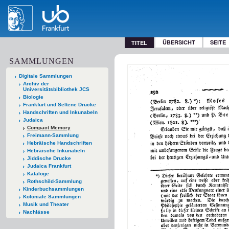
ÜBERSICHT
SEITE
TITEL
SAMMLUNGEN
Digitale Sammlungen
Archiv der
Universitätsbibliothek JCS
Biologie
Frankfurt und Seltene Drucke
Handschriften und Inkunabeln
Judaica
Compact Memory
Freimann-Sammlung
Hebräische Handschriften
Hebräische Inkunabeln
Jiddische Drucke
Judaica Frankfurt
Kataloge
Rothschild-Sammlung
Kinderbuchsammlungen
Koloniale Sammlungen
Musik und Theater
Nachlässe