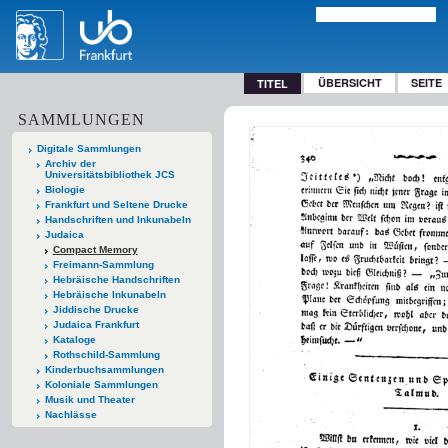
ÜBERSICHT
SEITE
TITEL
SAMMLUNGEN
Digitale Sammlungen
Archiv der
Universitätsbibliothek JCS
Biologie
Frankfurt und Seltene Drucke
Handschriften und Inkunabeln
Judaica
Compact Memory
Freimann-Sammlung
Hebräische Handschriften
Hebräische Inkunabeln
Jiddische Drucke
Judaica Frankfurt
Kataloge
Rothschild-Sammlung
Kinderbuchsammlungen
Koloniale Sammlungen
Musik und Theater
Nachlässe