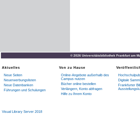
© 2026 Universitätsbibliothek Frankfurt am M
Aktuelles
Von zu Hause
Veröffentli
Neue Seiten
Online-Angebote außerhalb des
Hochschulpubl
Campus nutzen
Neuerwerbungslisten
Digitale Samm
Bücher online bestellen
Neue Datenbanken
Frankfurter Bi
Verlängern, Konto abfragen
Ausstellungsk
Führungen und Schulungen
Hilfe zu Ihrem Konto
Visual Library Server 2018