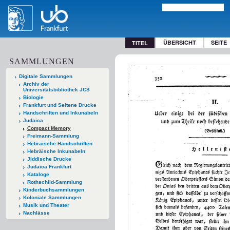
ÜBERSICHT
SEITE
TITEL
SAMMLUNGEN
Digitale Sammlungen
Archiv der
Universitätsbibliothek JCS
Biologie
Frankfurt und Seltene Drucke
Handschriften und Inkunabeln
Judaica
Compact Memory
Freimann-Sammlung
Hebräische Handschriften
Hebräische Inkunabeln
Jiddische Drucke
Judaica Frankfurt
Kataloge
Rothschild-Sammlung
Kinderbuchsammlungen
Koloniale Sammlungen
Musik und Theater
Nachlässe