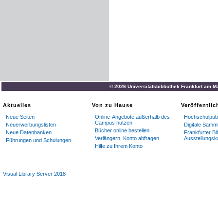
© 2026 Universitätsbibliothek Frankfurt am M
Aktuelles
Von zu Hause
Veröffentli
Neue Seiten
Online-Angebote außerhalb des
Hochschulpubl
Campus nutzen
Neuerwerbungslisten
Digitale Samm
Bücher online bestellen
Neue Datenbanken
Frankfurter Bi
Verlängern, Konto abfragen
Ausstellungsk
Führungen und Schulungen
Hilfe zu Ihrem Konto
Visual Library Server 2018