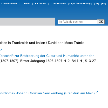
Detailsuche
|
Home
|
Kontakt
|
Impressum
|
Digitization Policy
|
[DE]
[EN]
liten in Frankreich und Italien
/ David ben Mose Fränkel
Zeitschrift zur Beförderung der Cultur und Humanität unter den
 (1807-1807). Erster Jahrgang 1806-1807 H. 2. Bd 1 H., S. 3-27
sbibliothek Johann Christian Senckenberg (Frankfurt am Main)
t