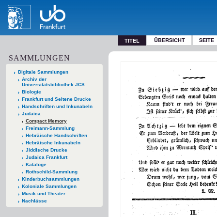
ÜBERSICHT
SEITE
TITEL
SAMMLUNGEN
Digitale Sammlungen
Archiv der
Universitätsbibliothek JCS
Biologie
Frankfurt und Seltene Drucke
Handschriften und Inkunabeln
Judaica
Compact Memory
Freimann-Sammlung
Hebräische Handschriften
Hebräische Inkunabeln
Jiddische Drucke
Judaica Frankfurt
Kataloge
Rothschild-Sammlung
Kinderbuchsammlungen
Koloniale Sammlungen
Musik und Theater
Nachlässe