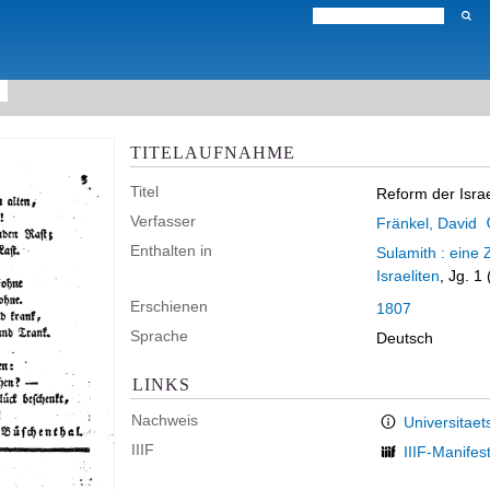
TITELAUFNAHME
Titel
Reform der Israe
Verfasser
Fränkel, David
Enthalten in
Sulamith : eine 
Israeliten
, Jg. 1
Erschienen
1807
Sprache
Deutsch
LINKS
Nachweis
Universitaet
IIIF
IIIF-Manifes