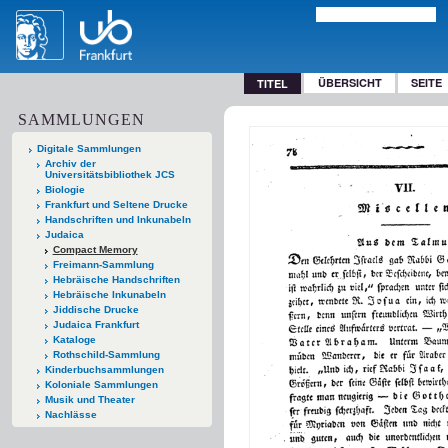
ÜBERSICHT
SEITE
TITEL
SAMMLUNGEN
Digitale Sammlungen
Archiv der
Universitätsbibliothek JCS
Biologie
Frankfurt und Seltene Drucke
Handschriften und Inkunabeln
Judaica
Compact Memory
Freimann-Sammlung
Hebräische Handschriften
Hebräische Inkunabeln
Jiddische Drucke
Judaica Frankfurt
Kataloge
Rothschild-Sammlung
Kinderbuchsammlungen
Koloniale Sammlungen
Musik und Theater
Nachlässe