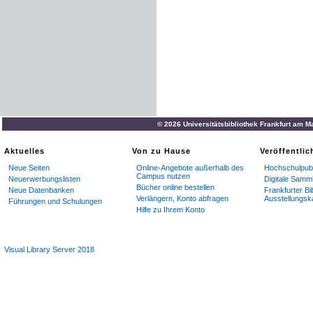
© 2026 Universitätsbibliothek Frankfurt am M
Aktuelles
Von zu Hause
Veröffentli
Neue Seiten
Online-Angebote außerhalb des
Hochschulpubl
Campus nutzen
Neuerwerbungslisten
Digitale Samm
Bücher online bestellen
Neue Datenbanken
Frankfurter Bi
Verlängern, Konto abfragen
Ausstellungsk
Führungen und Schulungen
Hilfe zu Ihrem Konto
Visual Library Server 2018