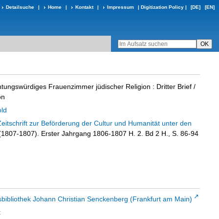
Detailsuche
|
Home
|
Kontakt
|
Impressum
|
Digitization Policy
|
[DE]
[EN]
chtungswürdiges Frauenzimmer jüdischer Religion
:
Dritter Brief
/
on
old
Zeitschrift zur Beförderung der Cultur und Humanität unter den
 (1807-1807). Erster Jahrgang 1806-1807 H. 2. Bd 2 H., S. 86-94
sbibliothek Johann Christian Senckenberg (Frankfurt am Main)
t