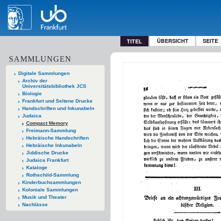
ÜBERSICHT
SEITE
TITEL
SAMMLUNGEN
Digitale Sammlungen
Archiv der
Universitätsbibliothek JCS
Biologie
Frankfurt und Seltene Drucke
Handschriften und Inkunabeln
Judaica
Compact Memory
Freimann-Sammlung
Hebräische Handschriften
Hebräische Inkunabeln
Jiddische Drucke
Judaica Frankfurt
Kataloge
Rothschild-Sammlung
Kinderbuchsammlungen
Koloniale Sammlungen
Musik und Theater
Nachlässe