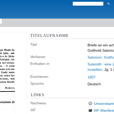
TITELAUFNAHME
Titel
Briefe an ein a
Gotthold Salom
Verfasser
Salomon, Gotth
Enthalten in
Sulamith : eine 
Israeliten
, Jg. 1
Erschienen
1807
Sprache
Deutsch
LINKS
Nachweis
Universitaet
IIIF
IIIF-Manifes