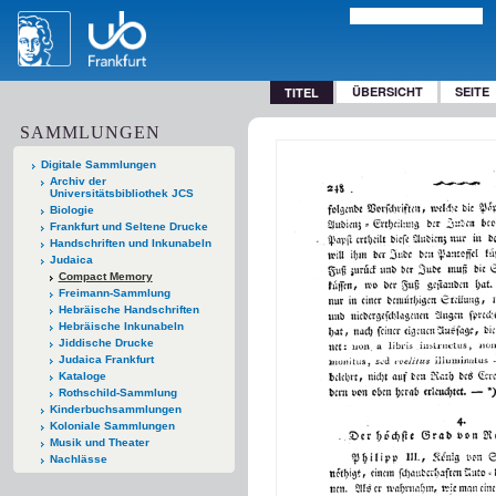
ÜBERSICHT
SEITE
TITEL
SAMMLUNGEN
Digitale Sammlungen
Archiv der
Universitätsbibliothek JCS
Biologie
Frankfurt und Seltene Drucke
Handschriften und Inkunabeln
Judaica
Compact Memory
Freimann-Sammlung
Hebräische Handschriften
Hebräische Inkunabeln
Jiddische Drucke
Judaica Frankfurt
Kataloge
Rothschild-Sammlung
Kinderbuchsammlungen
Koloniale Sammlungen
Musik und Theater
Nachlässe