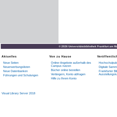
© 2026 Universitätsbibliothek Frankfurt am M
Aktuelles
Von zu Hause
Veröffentli
Neue Seiten
Online-Angebote außerhalb des
Hochschulpubl
Campus nutzen
Neuerwerbungslisten
Digitale Samm
Bücher online bestellen
Neue Datenbanken
Frankfurter Bi
Verlängern, Konto abfragen
Ausstellungsk
Führungen und Schulungen
Hilfe zu Ihrem Konto
Visual Library Server 2018