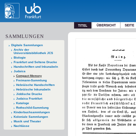
ÜBERSICHT
SEITE
TITEL
SAMMLUNGEN
Digitale Sammlungen
Archiv der
Universitätsbibliothek JCS
Biologie
Frankfurt und Seltene Drucke
Handschriften und Inkunabeln
Judaica
Compact Memory
Freimann-Sammlung
Hebräische Handschriften
Hebräische Inkunabeln
Jiddische Drucke
Judaica Frankfurt
Kataloge
Rothschild-Sammlung
Kinderbuchsammlungen
Koloniale Sammlungen
Musik und Theater
Nachlässe