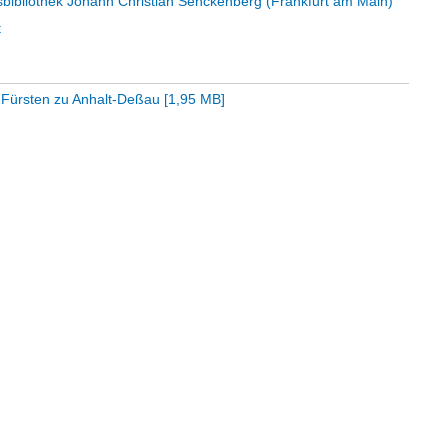
sbibliothek Johann Christian Senckenberg (Frankfurt am Main)
t
 Fürsten zu Anhalt-Deßau
[
1,95 MB
]