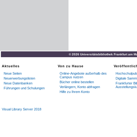
© 2026 Universitätsbibliothek Frankfurt am M
Aktuelles
Von zu Hause
Veröffentli
Neue Seiten
Online-Angebote außerhalb des
Hochschulpubl
Campus nutzen
Neuerwerbungslisten
Digitale Samm
Bücher online bestellen
Neue Datenbanken
Frankfurter Bi
Verlängern, Konto abfragen
Ausstellungsk
Führungen und Schulungen
Hilfe zu Ihrem Konto
Visual Library Server 2018