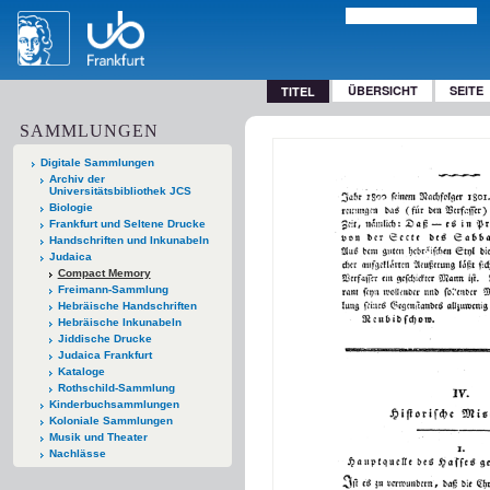
ÜBERSICHT
SEITE
TITEL
SAMMLUNGEN
Digitale Sammlungen
Archiv der
Universitätsbibliothek JCS
Biologie
Frankfurt und Seltene Drucke
Handschriften und Inkunabeln
Judaica
Compact Memory
Freimann-Sammlung
Hebräische Handschriften
Hebräische Inkunabeln
Jiddische Drucke
Judaica Frankfurt
Kataloge
Rothschild-Sammlung
Kinderbuchsammlungen
Koloniale Sammlungen
Musik und Theater
Nachlässe