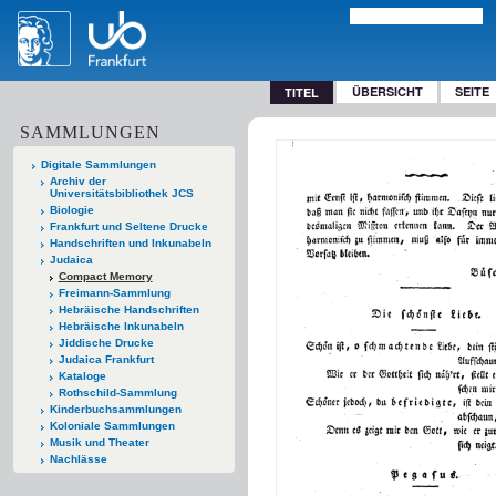
ÜBERSICHT
SEITE
TITEL
SAMMLUNGEN
Digitale Sammlungen
Archiv der
Universitätsbibliothek JCS
Biologie
Frankfurt und Seltene Drucke
Handschriften und Inkunabeln
Judaica
Compact Memory
Freimann-Sammlung
Hebräische Handschriften
Hebräische Inkunabeln
Jiddische Drucke
Judaica Frankfurt
Kataloge
Rothschild-Sammlung
Kinderbuchsammlungen
Koloniale Sammlungen
Musik und Theater
Nachlässe