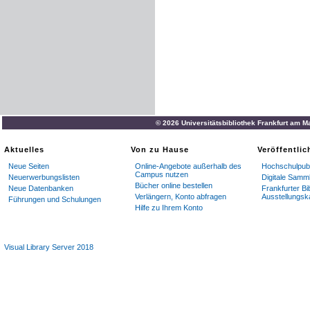
© 2026 Universitätsbibliothek Frankfurt am M
Aktuelles
Von zu Hause
Veröffentli
Neue Seiten
Online-Angebote außerhalb des
Hochschulpubl
Campus nutzen
Neuerwerbungslisten
Digitale Samm
Bücher online bestellen
Neue Datenbanken
Frankfurter Bi
Verlängern, Konto abfragen
Ausstellungsk
Führungen und Schulungen
Hilfe zu Ihrem Konto
Visual Library Server 2018