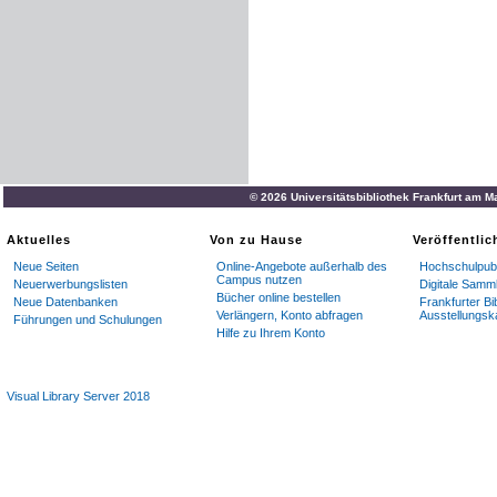
© 2026 Universitätsbibliothek Frankfurt am M
Aktuelles
Von zu Hause
Veröffentli
Neue Seiten
Online-Angebote außerhalb des
Hochschulpubl
Campus nutzen
Neuerwerbungslisten
Digitale Samm
Bücher online bestellen
Neue Datenbanken
Frankfurter Bi
Verlängern, Konto abfragen
Ausstellungsk
Führungen und Schulungen
Hilfe zu Ihrem Konto
Visual Library Server 2018