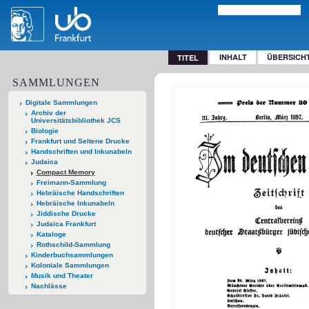
INHALT
ÜBERSICH
TITEL
SAMMLUNGEN
Digitale Sammlungen
Archiv der
Universitätsbibliothek JCS
Biologie
Frankfurt und Seltene Drucke
Handschriften und Inkunabeln
Judaica
Compact Memory
Freimann-Sammlung
Hebräische Handschriften
Hebräische Inkunabeln
Jiddische Drucke
Judaica Frankfurt
Kataloge
Rothschild-Sammlung
Kinderbuchsammlungen
Koloniale Sammlungen
Musik und Theater
Nachlässe