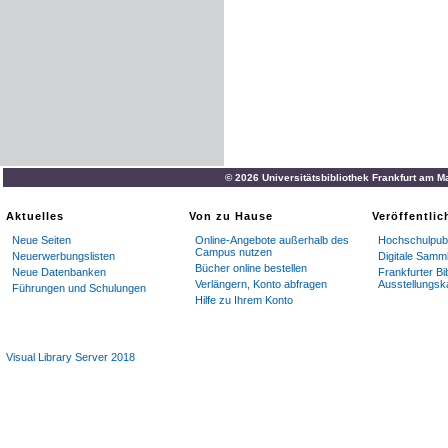
© 2026 Universitätsbibliothek Frankfurt am M
Aktuelles
Von zu Hause
Veröffentli
Neue Seiten
Online-Angebote außerhalb des
Hochschulpubl
Campus nutzen
Neuerwerbungslisten
Digitale Samm
Bücher online bestellen
Neue Datenbanken
Frankfurter Bi
Verlängern, Konto abfragen
Ausstellungsk
Führungen und Schulungen
Hilfe zu Ihrem Konto
Visual Library Server 2018