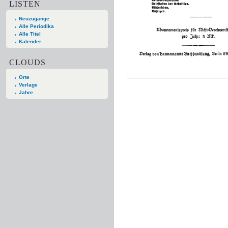
LISTEN
Neuzugänge
Alle Periodika
Alle Titel
Kalender
CLOUDS
Orte
Verlage
Jahre