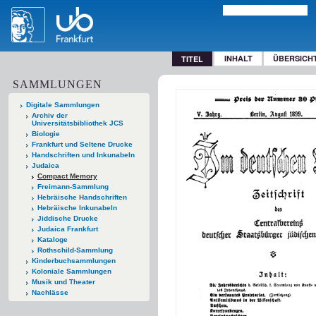
INHALT
ÜBERSICH
TITEL
SAMMLUNGEN
Digitale Sammlungen
Archiv der
Universitätsbibliothek JCS
Biologie
Frankfurt und Seltene Drucke
Handschriften und Inkunabeln
Judaica
Compact Memory
Freimann-Sammlung
Hebräische Handschriften
Hebräische Inkunabeln
Jiddische Drucke
Judaica Frankfurt
Kataloge
Rothschild-Sammlung
Kinderbuchsammlungen
Koloniale Sammlungen
Musik und Theater
Nachlässe