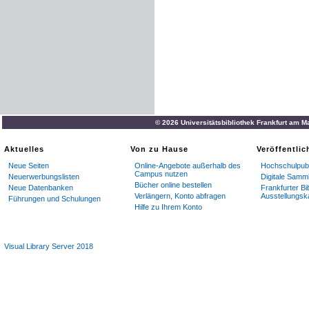
© 2026 Universitätsbibliothek Frankfurt am M
Aktuelles
Von zu Hause
Veröffentli
Neue Seiten
Online-Angebote außerhalb des
Hochschulpubl
Campus nutzen
Neuerwerbungslisten
Digitale Samm
Bücher online bestellen
Neue Datenbanken
Frankfurter Bi
Verlängern, Konto abfragen
Ausstellungsk
Führungen und Schulungen
Hilfe zu Ihrem Konto
Visual Library Server 2018