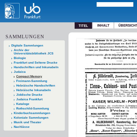
INHALT
ÜBERSICH
TITEL
SAMMLUNGEN
Digitale Sammlungen
Archiv der
Universitätsbibliothek JCS
Biologie
Frankfurt und Seltene Drucke
Handschriften und Inkunabeln
Judaica
Compact Memory
Freimann-Sammlung
Hebräische Handschriften
Hebräische Inkunabeln
Jiddische Drucke
Judaica Frankfurt
Kataloge
Rothschild-Sammlung
Kinderbuchsammlungen
Koloniale Sammlungen
Musik und Theater
Nachlässe