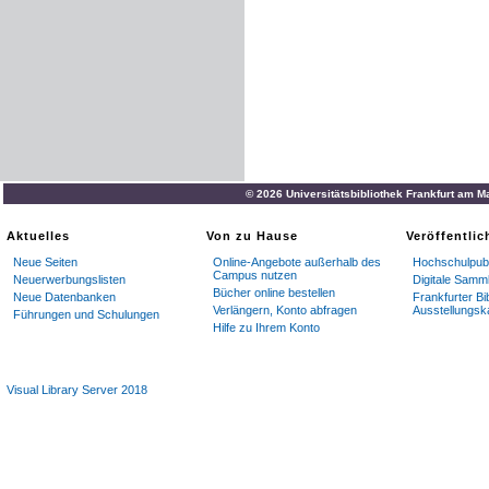
© 2026 Universitätsbibliothek Frankfurt am M
Aktuelles
Von zu Hause
Veröffentli
Neue Seiten
Online-Angebote außerhalb des
Hochschulpubl
Campus nutzen
Neuerwerbungslisten
Digitale Samm
Bücher online bestellen
Neue Datenbanken
Frankfurter Bi
Verlängern, Konto abfragen
Ausstellungsk
Führungen und Schulungen
Hilfe zu Ihrem Konto
Visual Library Server 2018