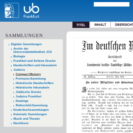
INHALT
ÜBERSICH
TITEL
SAMMLUNGEN
Digitale Sammlungen
Archiv der
Universitätsbibliothek JCS
Biologie
Frankfurt und Seltene Drucke
Handschriften und Inkunabeln
Judaica
Compact Memory
Freimann-Sammlung
Hebräische Handschriften
Hebräische Inkunabeln
Jiddische Drucke
Judaica Frankfurt
Kataloge
Rothschild-Sammlung
Kinderbuchsammlungen
Koloniale Sammlungen
Musik und Theater
Nachlässe