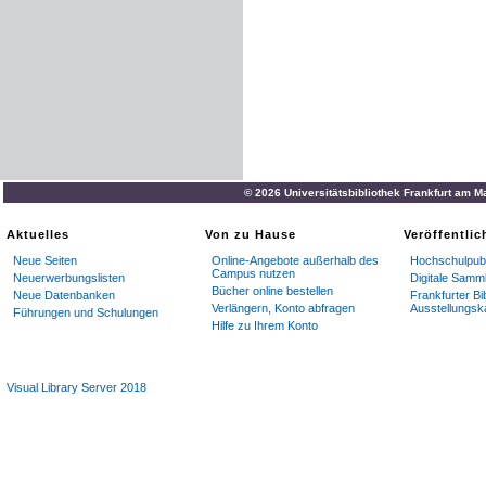
© 2026 Universitätsbibliothek Frankfurt am M
Aktuelles
Von zu Hause
Veröffentli
Neue Seiten
Online-Angebote außerhalb des
Hochschulpubl
Campus nutzen
Neuerwerbungslisten
Digitale Samm
Bücher online bestellen
Neue Datenbanken
Frankfurter Bi
Verlängern, Konto abfragen
Ausstellungsk
Führungen und Schulungen
Hilfe zu Ihrem Konto
Visual Library Server 2018