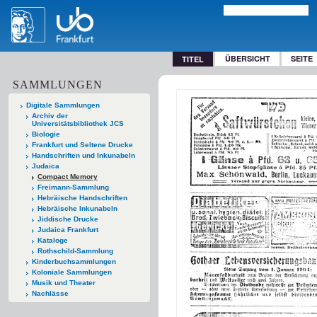
ÜBERSICHT
SEITE
TITEL
SAMMLUNGEN
Digitale Sammlungen
Archiv der
Universitätsbibliothek JCS
Biologie
Frankfurt und Seltene Drucke
Handschriften und Inkunabeln
Judaica
Compact Memory
Freimann-Sammlung
Hebräische Handschriften
Hebräische Inkunabeln
Jiddische Drucke
Judaica Frankfurt
Kataloge
Rothschild-Sammlung
Kinderbuchsammlungen
Koloniale Sammlungen
Musik und Theater
Nachlässe