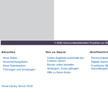
© 2026 Universitätsbibliothek Frankfurt am M
Aktuelles
Von zu Hause
Veröffentli
Neue Seiten
Online-Angebote außerhalb des
Hochschulpubl
Campus nutzen
Neuerwerbungslisten
Digitale Samm
Bücher online bestellen
Neue Datenbanken
Frankfurter Bi
Verlängern, Konto abfragen
Ausstellungsk
Führungen und Schulungen
Hilfe zu Ihrem Konto
Visual Library Server 2018