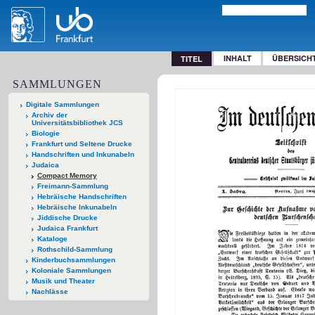
INHALT
ÜBERSICH
TITEL
SAMMLUNGEN
Digitale Sammlungen
Archiv der
Universitätsbibliothek JCS
Biologie
Frankfurt und Seltene Drucke
Handschriften und Inkunabeln
Judaica
Compact Memory
Freimann-Sammlung
Hebräische Handschriften
Hebräische Inkunabeln
Jiddische Drucke
Judaica Frankfurt
Kataloge
Rothschild-Sammlung
Kinderbuchsammlungen
Koloniale Sammlungen
Musik und Theater
Nachlässe