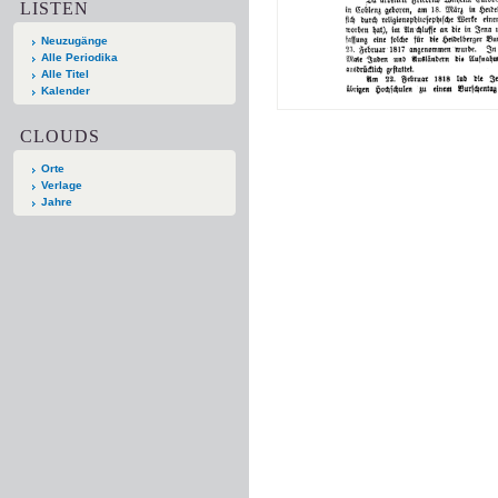
LISTEN
Neuzugänge
Alle Periodika
Alle Titel
Kalender
CLOUDS
Orte
Verlage
Jahre