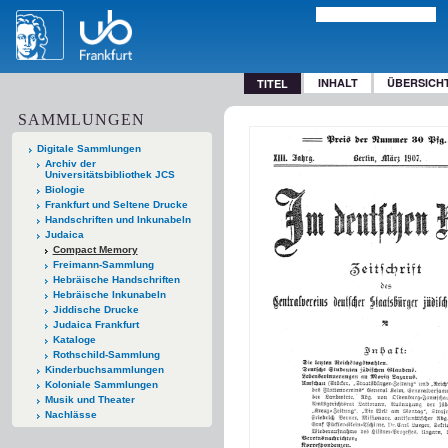
INHALT
ÜBERSICH
TITEL
SAMMLUNGEN
Digitale Sammlungen
Archiv der
Universitätsbibliothek JCS
Biologie
Frankfurt und Seltene Drucke
Handschriften und Inkunabeln
Judaica
Compact Memory
Freimann-Sammlung
Hebräische Handschriften
Hebräische Inkunabeln
Jiddische Drucke
Judaica Frankfurt
Kataloge
Rothschild-Sammlung
Kinderbuchsammlungen
Koloniale Sammlungen
Musik und Theater
Nachlässe