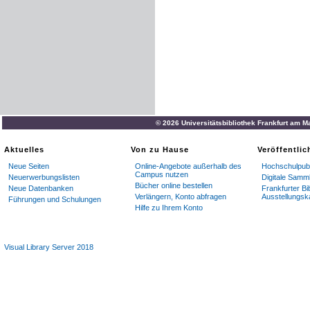
© 2026 Universitätsbibliothek Frankfurt am M
Aktuelles
Von zu Hause
Veröffentli
Neue Seiten
Online-Angebote außerhalb des
Hochschulpubl
Campus nutzen
Neuerwerbungslisten
Digitale Samm
Bücher online bestellen
Neue Datenbanken
Frankfurter Bi
Verlängern, Konto abfragen
Ausstellungsk
Führungen und Schulungen
Hilfe zu Ihrem Konto
Visual Library Server 2018